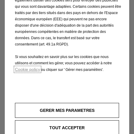
de 180 000 véhicules. C’est là qu’est produite la
également utiliser des cookies tiers pour envoyer des publicités
qui vous sont davantage adaptées. Certains cookies peuvent être
très appréciée Opel Insignia. Rüsselsheim est un
traités par des tiers situés dans des pays en dehors de l'Espace
lieu de travail moderne, profitant à environ 15
économique européen (EEE) qui peuvent ne pas encore
600 employés.
disposer d'une décision d'adéquation de la part des autorités
européennes compétentes en matière de protection des
données. Dans ce cas, le transfert est basé sur votre
consentement (art. 49.1a RGPD).
Si vous souhaitez en savoir plus sur les cookies que nous
En savoir plus
utilisons et comment les gérer, vous pouvez accéder à notre
Cookie policy
ou cliquer sur ' Gérer mes paramètres'.
GERER MES PARAMETRES
TOUT ACCEPTER