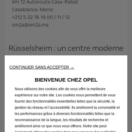
Km 12 Autoroute Casa-Rabat
Casablanca-Maroc
+212 5 22 76 19 00 / 11 / 12
sm2a@sm2a.ma
Rüsselsheim : un centre moderne
de production
CONTINUER SANS ACCEPTER →
Le siège social de la société Opel se situe à
BIENVENUE CHEZ OPEL
Rüsselsheim, en Allemagne, où la société a été
Nous utilisons des cookies afin de vous offrir la meilleure
fondée il y a 150 ans. En 2002, un
expérience sur notre site. Les cookies nous permettent de vous
fournir des fonctionnalités essentielles telles que la sécurité, la
investissement record de 750 millions d’euros
gestion du réseau et l’accessibilité. Ils améliorent la convivialité et
en a fait l’une des usines de fabrication de
les performances grâce à diverses fonctionnalités telles que la
voitures les plus modernes du monde. La
reconnaissance de la langue, les résultats de recherche et
nouvelle usine possède une capacité annuelle
améliorent ainsi ce que nous vous offrons. Notre site peut