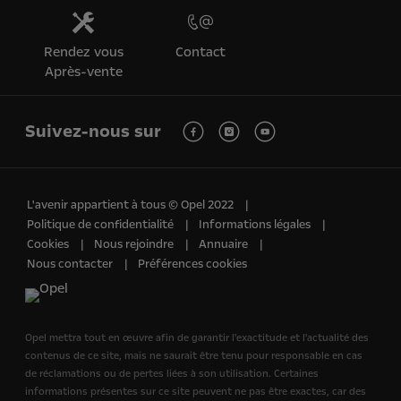
Rendez vous
Contact
Après-vente
Suivez-nous sur
L'avenir appartient à tous © Opel 2022
Politique de confidentialité
Informations légales
Cookies
Nous rejoindre
Annuaire
Nous contacter
Préférences cookies
Opel mettra tout en œuvre afin de garantir l'exactitude et l'actualité des
contenus de ce site, mais ne saurait être tenu pour responsable en cas
de réclamations ou de pertes liées à son utilisation. Certaines
informations présentes sur ce site peuvent ne pas être exactes, car des