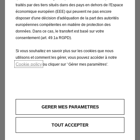
traités par des tiers situés dans des pays en dehors de l'Espace
Déduire les loyers de votre résultat
économique européen (EEE) qui peuvent ne pas encore
disposer d'une décision d'adéquation de la part des autorités
imposable
européennes compétentes en matière de protection des
données. Dans ce cas, le transfert est basé sur votre
Passer l’ensemble de vos loyers, y compris
consentement (art. 49.1a RGPD).
le 1er (facultatif), en charges
Si vous souhaitez en savoir plus sur les cookies que nous
d’exploitation
utilisons et comment les gérer, vous pouvez accéder à notre
Cookie policy
ou cliquer sur ' Gérer mes paramètres'.
La trésorerie est préservée en étalant le
financement de votre véhicule dans le
temps
La solvabilité de votre
GERER MES PARAMETRES
entreprise maintenue en comptabilisant
votre véhicule hors bilan
TOUT ACCEPTER
Pas d’avance de TVA : en crédit bail