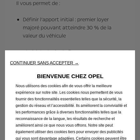
Il vous permet de :
Définir l’apport initial : premier loyer
majoré pouvant atteindre 30 % de la
valeur du véhicule
Choisir la durée de financement : 24, 36,
48 ou 60 mois
CONTINUER SANS ACCEPTER →
Racheter le véhicule ou anticiper son
BIENVENUE CHEZ OPEL
renouvellement dès le 13ème mois
Nous utilisons des cookies afin de vous offrir la meilleure
expérience sur notre site. Les cookies nous permettent de vous
fournir des fonctionnalités essentielles telles que la sécurité, la
Déterminer contractuellement la valeur
gestion du réseau et l’accessibilité. Ils améliorent la convivialité et
de l’option d’achat
les performances grâce à diverses fonctionnalités telles que la
reconnaissance de la langue, les résultats de recherche et
améliorent ainsi ce que nous vous offrons. Notre site peut
également utiliser des cookies tiers pour envoyer des publicités
QUELS AVANTAGES POUR VOUS ?
qui vous sont davantage adaptées. Certains cookies peuvent être