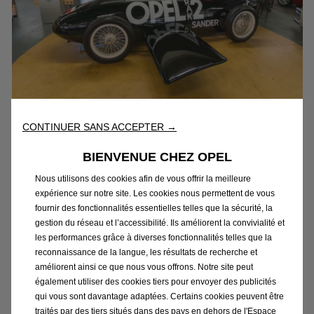
CONTINUER SANS ACCEPTER →
Propulsion alternative
BIENVENUE CHEZ OPEL
Il n'a pas fallu longtemps après l'invention du
Nous utilisons des cookies afin de vous offrir la meilleure
premier véhicule diesel pour que l'on commence
expérience sur notre site. Les cookies nous permettent de vous
fournir des fonctionnalités essentielles telles que la sécurité, la
à chercher des alternatives. dans les années
gestion du réseau et l’accessibilité. Ils améliorent la convivialité et
1920, Fritz von Opel se penche sur la propulsion
les performances grâce à diverses fonctionnalités telles que la
par fusée, cherchant à battre les records avec
reconnaissance de la langue, les résultats de recherche et
le RAK2. Plus tard, des solutions plus
améliorent ainsi ce que nous vous offrons. Notre site peut
également utiliser des cookies tiers pour envoyer des publicités
économiques et écologiques ont suivi. Dès
qui vous sont davantage adaptées. Certains cookies peuvent être
1971, Opel est entré dans l'ère éléctrique avec
traités par des tiers situés dans des pays en dehors de l'Espace