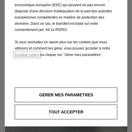
l'Opel GT électrique. Aujourd'hui, le
économique européen (EEE) qui peuvent ne pas encore
constructeur est en pleine électrification de la
disposer d'une décision d'adéquation de la part des autorités
majorité de son offre.
européennes compétentes en matière de protection des
données. Dans ce cas, le transfert est basé sur votre
consentement (art. 49.1a RGPD).
Commencez l'expérience 360°
Si vous souhaitez en savoir plus sur les cookies que nous
utilisons et comment les gérer, vous pouvez accéder à notre
Cookie policy
ou cliquer sur ' Gérer mes paramètres'.
GERER MES PARAMETRES
TOUT ACCEPTER