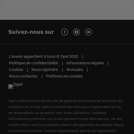
Suivez-nous sur
L'avenir appartient à tous © Opel 2022
Politique de confidentialité
Informations légales
Cookies
Nous rejoindre
Annuaire
Nous contacter
Préférences cookies
Opel mettra tout en œuvre afin de garantir l'exactitude et l'actualité des
contenus de ce site, mais ne saurait être tenu pour responsable en cas
de réclamations ou de pertes liées à son utilisation. Certaines
informations présentes sur ce site peuvent ne pas être exactes, car des
modifications sont susceptibles d'avoir été apportées au produit depuis
sa commercialisation. Certains équipements décrits ou représentés