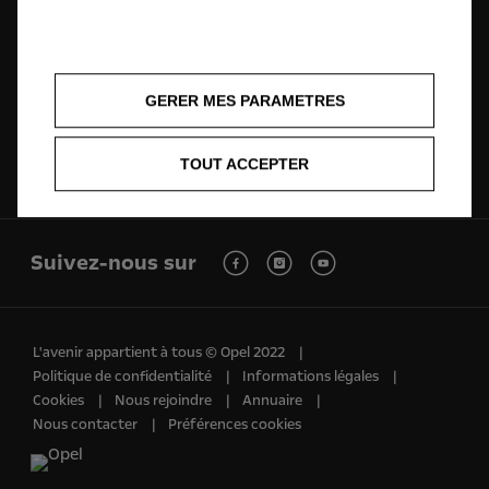
Trouvez une
Demandez un
Demandez un
concession
essai
devis
GERER MES PARAMETRES
TOUT ACCEPTER
Rendez vous
Contact
Après-vente
Suivez-nous sur
L'avenir appartient à tous © Opel 2022
Politique de confidentialité
Informations légales
Cookies
Nous rejoindre
Annuaire
Nous contacter
Préférences cookies