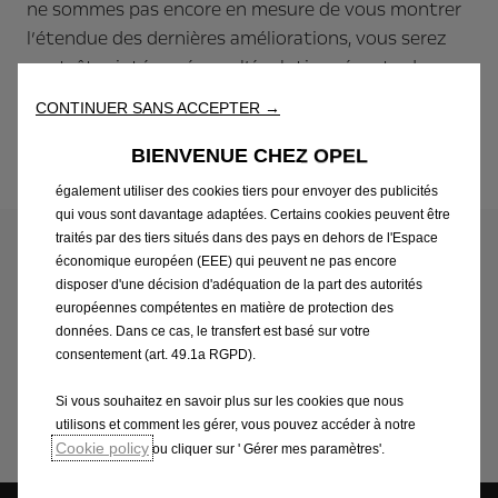
ne sommes pas encore en mesure de vous montrer
Nous utilisons des cookies afin de vous offrir la meilleure
l’étendue des dernières améliorations, vous serez
expérience sur notre site. Les cookies nous permettent de vous
peut-être intéressés par l’évolution récente de nos
fournir des fonctionnalités essentielles telles que la sécurité, la
véhicules ou par nos concept cars.
gestion du réseau et l’accessibilité. Ils améliorent la convivialité et
CONTINUER SANS ACCEPTER →
les performances grâce à diverses fonctionnalités telles que la
reconnaissance de la langue, les résultats de recherche et
Concept cars
BIENVENUE CHEZ OPEL
améliorent ainsi ce que nous vous offrons. Notre site peut
également utiliser des cookies tiers pour envoyer des publicités
qui vous sont davantage adaptées. Certains cookies peuvent être
traités par des tiers situés dans des pays en dehors de l'Espace
Désolé… petit problème :
économique européen (EEE) qui peuvent ne pas encore
disposer d'une décision d'adéquation de la part des autorités
européennes compétentes en matière de protection des
La page demandée est introuvable
données. Dans ce cas, le transfert est basé sur votre
consentement (art. 49.1a RGPD).
Consultez le plan du site en bas de page pour trouver
ce que vous recherchez ou
cliquez ici
pour revenir à la
Si vous souhaitez en savoir plus sur les cookies que nous
page d’accueil.
utilisons et comment les gérer, vous pouvez accéder à notre
Cookie policy
ou cliquer sur ' Gérer mes paramètres'.