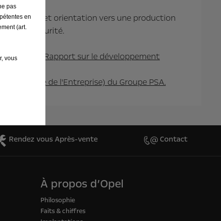
ne pas
ronnement et orientation vers une production
mpétentes en
ement (art.
ogies et sécurité.
ble dans le
Rapport sur le développement
r, vous
é Sociétale de l'Entreprise) du Groupe PSA.
Rendez vous Après-vente
Contact
À propos d’Opel
Philosophie
Faits & chiffres