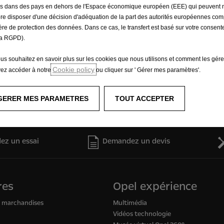
és dans des pays en dehors de l'Espace économique européen (EEE) qui peuvent 
éveloppement durable abordant de nombreux thèmes : envi
re disposer d'une décision d'adéquation de la part des autorités européennes co
ère de protection des données. Dans ce cas, le transfert est basé sur votre consent
 gestion durable de la chaîne logistique, nouvelles technol
a RGPD).
2017, nous rendions des comptes sur le développement dura
ous souhaitez en savoir plus sur les cookies que nous utilisons et comment les gére
Cookie policy
ez accéder à notre
ou cliquer sur ' Gérer mes paramètres'.
er de 2018, nous intégrerons le
Rapport RSE (Responsabilit
GERER MES PARAMETRES
TOUT ACCEPTER
ez un essai
Demandez un devis
res
Opel expérience
e marchandises
Multimédia
Vidéos technologie