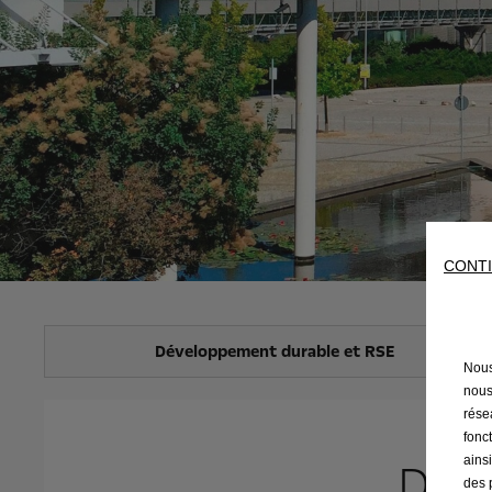
CONTI
Développement durable et RSE
Nous
nous
résea
fonc
Dév
ains
des 