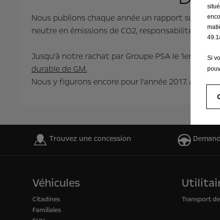
situ
Nous publions chaque année un rapport sur le d
enco
mati
neutre en émissions de CO2, responsabilité sociale,
49.1
Jusqu'à notre rachat par Groupe PSA le 1er août 
Si v
durable de GM.
pouv
Nous y figurons encore pour l'année 2017. À compt
Trouvez une concession
Demand
Véhicules
Utilitai
Citadines
Transport d
Familiales