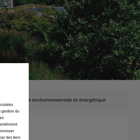
Charte environnementale et énergétique
 cookies
a gestion du
ses
 améliorent
 rse
r envoyer
par des tiers